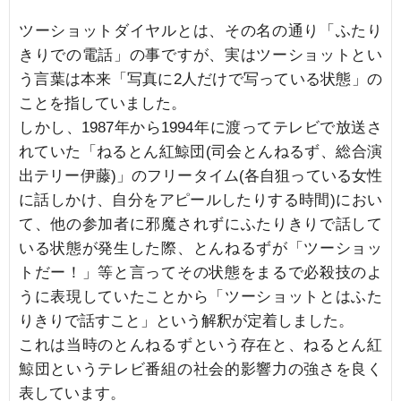
ツーショットダイヤルとは、その名の通り「ふたり
きりでの電話」の事ですが、実はツーショットとい
う言葉は本来「写真に2人だけで写っている状態」の
ことを指していました。
しかし、1987年から1994年に渡ってテレビで放送さ
れていた「ねるとん紅鯨団(司会とんねるず、総合演
出テリー伊藤)」のフリータイム(各自狙っている女性
に話しかけ、自分をアピールしたりする時間)におい
て、他の参加者に邪魔されずにふたりきりで話して
いる状態が発生した際、とんねるずが「ツーショッ
トだー！」等と言ってその状態をまるで必殺技のよ
うに表現していたことから「ツーショットとはふた
りきりで話すこと」という解釈が定着しました。
これは当時のとんねるずという存在と、ねるとん紅
鯨団というテレビ番組の社会的影響力の強さを良く
表しています。